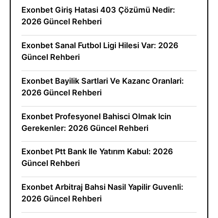
Exonbet Giriş Hatasi 403 Çözümü Nedir:
2026 Güncel Rehberi
Exonbet Sanal Futbol Ligi Hilesi Var: 2026
Güncel Rehberi
Exonbet Bayilik Sartlari Ve Kazanc Oranlari:
2026 Güncel Rehberi
Exonbet Profesyonel Bahisci Olmak Icin
Gerekenler: 2026 Güncel Rehberi
Exonbet Ptt Bank Ile Yatırım Kabul: 2026
Güncel Rehberi
Exonbet Arbitraj Bahsi Nasil Yapilir Guvenli:
2026 Güncel Rehberi