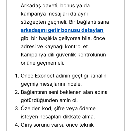
Arkadaş daveti, bonus ya da
kampanya mesajları da aynı
süzgeçten geçmeli. Bir bağlantı sana
arkadaşını getir bonusu detayları
gibi bir başlıkla geliyorsa bile, önce
adresi ve kaynağı kontrol et.
Kampanya dili güvenlik kontrolünün
önüne geçmemeli.
Önce Exonbet adının geçtiği kanalın
geçmiş mesajlarını incele.
Bağlantının seni beklenen alan adına
götürdüğünden emin ol.
Özelden kod, şifre veya ödeme
isteyen hesapları dikkate alma.
Giriş sorunu varsa önce teknik