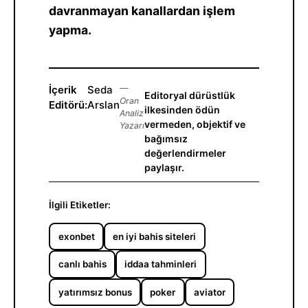
davranmayan kanallardan işlem
yapma.
İçerik
Seda
—
Editoryal dürüstlük
Oran
Editörü:
Arslan
ilkesinden ödün
Analiz
vermeden, objektif ve
Yazarı
bağımsız
değerlendirmeler
paylaşır.
İlgili Etiketler:
exonbet
en iyi bahis siteleri
canlı bahis
iddaa tahminleri
yatırımsız bonus
poker
aviator