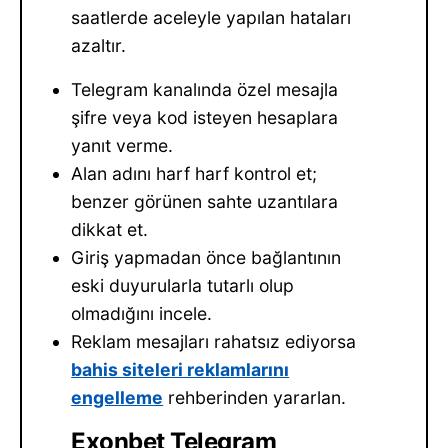
saatlerde aceleyle yapılan hataları
azaltır.
Telegram kanalında özel mesajla
şifre veya kod isteyen hesaplara
yanıt verme.
Alan adını harf harf kontrol et;
benzer görünen sahte uzantılara
dikkat et.
Giriş yapmadan önce bağlantının
eski duyurularla tutarlı olup
olmadığını incele.
Reklam mesajları rahatsız ediyorsa
bahis siteleri reklamlarını
engelleme
rehberinden yararlan.
Exonbet Telegram