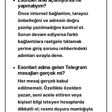
yapmalıyım?
Önce internet bağlantını, tarayıcı
önbelleğini ve adresin doğru
yazılıp yazılmadığını kontrol et.
Sorun devam ediyorsa farklı
bağlantılara rastgele tıklamak
yerine giriş sorunu rehberindeki
adımları sırayla dene.
Exonbet adına gelen Telegram
mesajları gerçek mi?
Her mesaj gerçek kabul
edilmemeli. Özellikle özelden
yazan, seni acele ettiren veya
kişisel bilgi isteyen hesaplarda
dikkatli ol; resmi duyuru mantığıyla