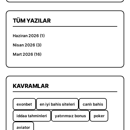
TÜM YAZILAR
Haziran 2026 (1)
Nisan 2026 (3)
Mart 2026 (16)
KAVRAMLAR
exonbet
en iyi bahis siteleri
canlı bahis
iddaa tahminleri
yatırımsız bonus
poker
aviator