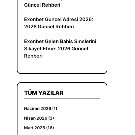
Güncel Rehberi
Exonbet Guncel Adresi 2026:
2026 Güncel Rehberi
Exonbet Gelen Bahis Smslerini
Sikayet Etme: 2026 Güncel
Rehberi
TÜM YAZILAR
Haziran 2026 (1)
Nisan 2026 (3)
Mart 2026 (16)