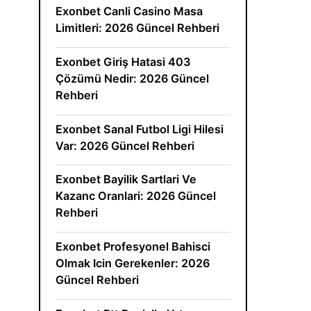
Exonbet Canli Casino Masa
Limitleri: 2026 Güncel Rehberi
Exonbet Giriş Hatasi 403
Çözümü Nedir: 2026 Güncel
Rehberi
Exonbet Sanal Futbol Ligi Hilesi
Var: 2026 Güncel Rehberi
Exonbet Bayilik Sartlari Ve
Kazanc Oranlari: 2026 Güncel
Rehberi
Exonbet Profesyonel Bahisci
Olmak Icin Gerekenler: 2026
Güncel Rehberi