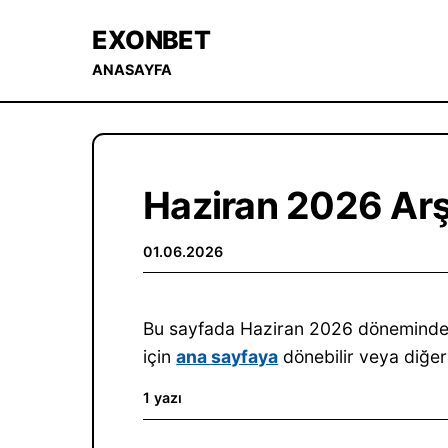
EXONBET
ANASAYFA
Haziran 2026 Arş
01.06.2026
Bu sayfada Haziran 2026 döneminde yay
için
ana sayfaya
dönebilir veya diğer 
1 yazı